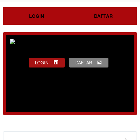
LOGIN
DAFTAR
LOGIN
DAFTAR
Show More
$