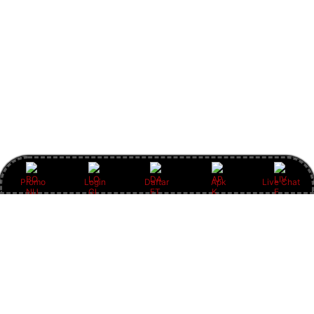
Promo
Login
Daftar
Apk
Live Chat